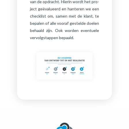
van de op­dracht. Hier­in wordt het pro­
ject ge­ë­va­lu­eerd en han­te­ren we een
check­list om, samen met de klant, te
be­pa­len of alle voor­af ge­stel­de doe­len
be­haald zijn. Ook wor­den even­tu­e­le
ver­volgstap­pen be­paald.