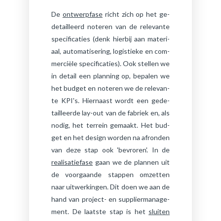
De
ontwerpfase
richt zich op het ge­
de­tail­leerd no­te­ren van de re­le­van­te
spe­ci­fi­ca­ties (denk hier­bij aan ma­te­ri­
aal, au­to­ma­ti­se­ring, lo­gis­tie­ke en com­
mer­ci­ë­le spe­ci­fi­ca­ties). Ook stel­len we
in de­tail een plan­ning op, be­pa­len we
het bud­get en no­te­ren we de re­le­van­
te KPI's. Hier­naast wordt een ge­de­
tail­leer­de lay-out van de fa­briek en, als
nodig, het ter­rein ge­maakt. Het bud­
get en het de­sign wor­den na af­ron­den
van deze stap ook 'be­vro­ren'. In de
realisatiefase
gaan we de plan­nen uit
de voor­gaan­de stap­pen om­zet­ten
naar uit­wer­kin­gen. Dit doen we aan de
hand van pro­ject- en sup­plier­ma­na­ge­
ment. De laat­ste stap is het
sluiten