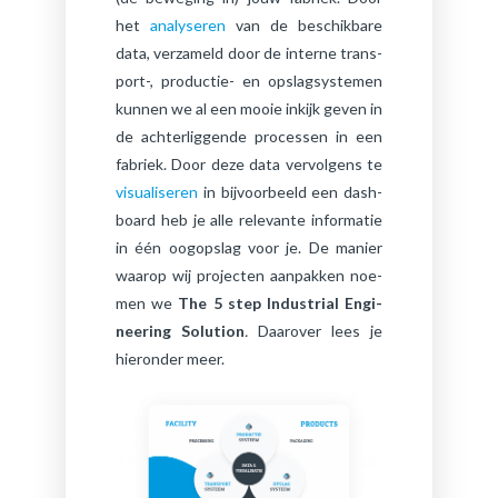
het
ana­ly­se­ren
van de be­schik­ba­re
data, ver­za­meld door de in­ter­ne trans­
port-, pro­duc­tie- en op­slag­sys­te­men
kun­nen we al een mooie in­kijk geven in
de ach­ter­lig­gen­de pro­ces­sen in een
fa­briek. Door deze data ver­vol­gens te
vi­su­a­li­se­ren
in bij­voor­beeld een dash­
board heb je alle re­le­van­te in­for­ma­tie
in één oog­op­slag voor je. De ma­nier
waar­op wij pro­jec­ten aan­pak­ken noe­
men we
The
5 step In­du­stri­al En­gi­
nee­ring So­lu­ti­on
.
Daar­over lees je
hier­on­der meer.