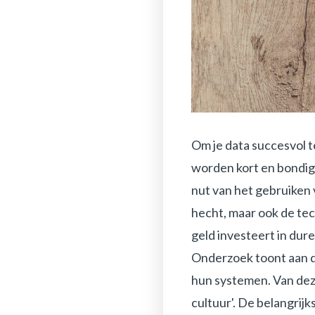
Om je data succesvol t
worden kort en bondig b
nut van het gebruiken v
hecht, maar ook de tec
geld investeert in dur
Onderzoek toont aan d
hun systemen. Van deze
cultuur'. De belangrijk