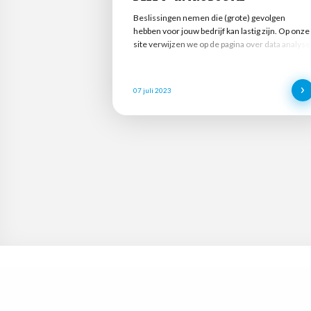
Beslissingen nemen die (grote) gevolgen
hebben voor jouw bedrijf kan lastig zijn. Op onze
site verwijzen we op de pagina over data analyse
al naar het welbekende onderbuikgevoel. Op
basis van dit onderbuikgevoel kun je vaak al één
en ander aanstippen als mogelijk verbeterpunt.
07 juli 2023
Echter, wil je wel graag enige zekerheid hebben
in de juistheid van de beslissing(en) die jij en je
collega’s nemen. Het daarvoor gebruiken van
data wint hierbij steeds meer aan populariteit. Di
noemt men Data Driven Decision Making
(DDDM). Hierbij worden data, feiten en
statistieken gebruikt om (strategische)
beslissingen te nemen. Omdat je beslissingen
maakt op basis van feiten kun je deze sterk
onderbouwen. Dit is helemaal het geval als de
informatie die je vergaart uit de data in lijn is me
het eerdere onderbuikgevoel.&nbsp; Ook in de
foodbranche kan dit van grote toegevoegde
waarde zijn! Praktisch ieder foodbedrijf
verzamelt tegenwoordig enorm veel data: een
overzicht van je productie, opslag en transport
kan tegenwoordig in no-time uitgedraaid