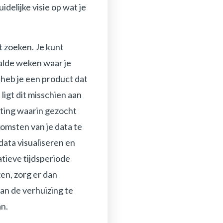
delijke visie op wat je
t zoeken. Je kunt
aalde weken waar je
 heb je een product dat
ligt dit misschien aan
hting waarin gezocht
komsten van je data te
data visualiseren en
atieve tijdsperiode
en, zorg er dan
an de verhuizing te
an.