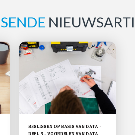
SSENDE
NIEUWSARTI
BE­SLIS­SEN OP BASIS VAN DATA -
DEEL 3 - VOOR­DE­LEN VAN DATA