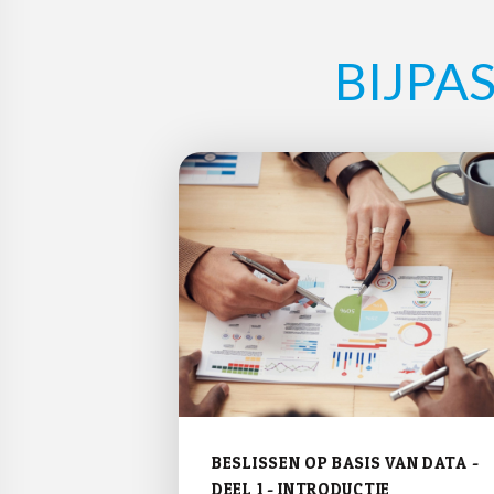
BIJPA
BE­SLIS­SEN OP BASIS VAN DATA -
DEEL 1 - IN­TRO­DUC­TIE