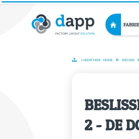
FABRI
U BENT HIER:
HOME
NIEUWS
BE­SLIS
2 - DE D