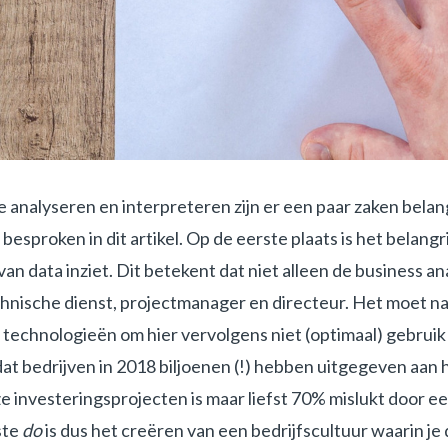
e analyseren en interpreteren zijn er een paar zaken belan
esproken in dit artikel. Op de eerste plaats is het belangr
an data inziet. Dit betekent dat niet alleen de business ana
hnische dienst, projectmanager en directeur. Het moet namel
e technologieën om hier vervolgens niet (optimaal) gebruik
at bedrijven in 2018 biljoenen (!) hebben uitgegeven aan
 investeringsprojecten is maar liefst 70% mislukt door ee
ste
do
is dus het creëren van een bedrijfscultuur waarin je