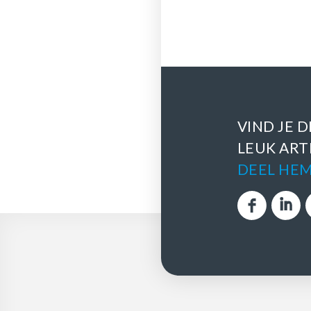
VIND JE D
LEUK ART
DEEL HEM