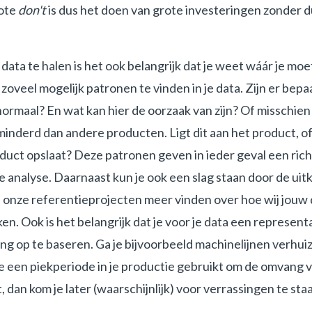
rote
don't
is dus het doen van grote investeringen zonder dui
data te halen is het ook belangrijk dat je weet wáár je moe
zoveel mogelijk patronen te vinden in je data. Zijn er bep
rmaal? En wat kan hier de oorzaak van zijn? Of misschien
rminderd dan andere producten. Ligt dit aan het product, of 
oduct opslaat? Deze patronen geven in ieder geval een ric
 analyse. Daarnaast kun je ook een slag staan door de uit
in onze referentieprojecten meer vinden over hoe wij jouw 
ken. Ook is het belangrijk dat je voor je data een represent
ing op te baseren. Ga je bijvoorbeeld machinelijnen verhuiz
je een piekperiode in je productie gebruikt om de omvang v
t, dan kom je later (waarschijnlijk) voor verrassingen te sta