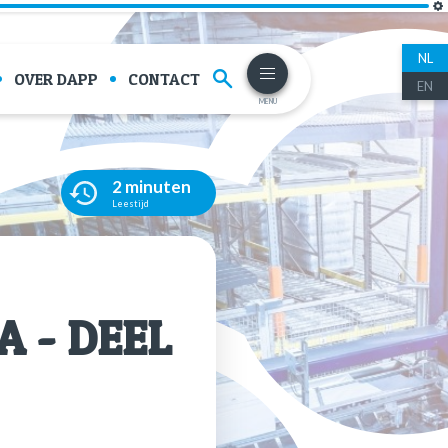
NL
OVER DAPP
CONTACT
EN
MENU
2 minuten
Leestijd
A - DEEL