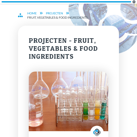
HOME
PROJECTEN
FRUIT, VEGETABLES & FOOD INGREDIENTS
PRO­JECTEN - FRUIT,
VEG­ETA­BLES & FOOD
IN­GRE­DI­ENTS